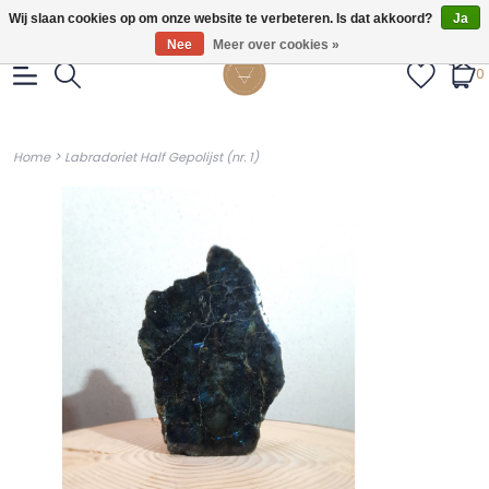
Gratis verzendig vanaf €55.
Wij slaan cookies op om onze website te verbeteren. Is dat akkoord?
Ja
Nee
Meer over cookies »
0
>
Home
Labradoriet Half Gepolijst (nr. 1)