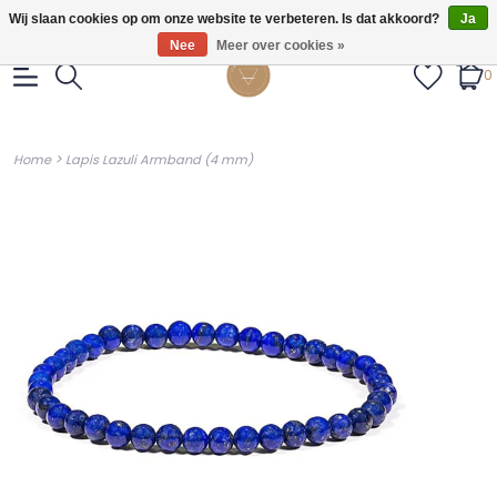
Gratis verzendig vanaf €55.
Wij slaan cookies op om onze website te verbeteren. Is dat akkoord?
Ja
Nee
Meer over cookies »
0
>
Home
Lapis Lazuli Armband (4 mm)