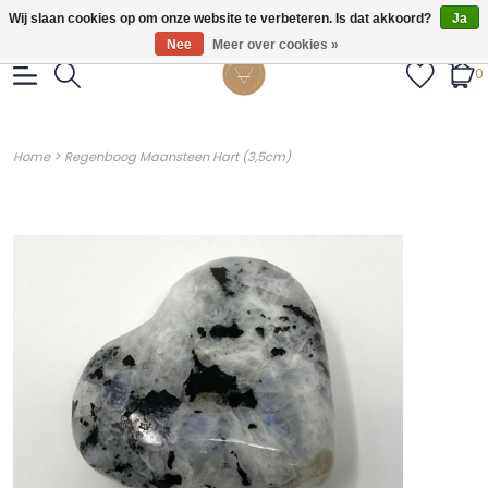
Gratis verzendig vanaf €55.
Wij slaan cookies op om onze website te verbeteren. Is dat akkoord?
Ja
Nee
Meer over cookies »
0
>
Home
Regenboog Maansteen Hart (3,5cm)