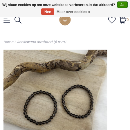
Gratis verzendig vanaf €55.
Wij slaan cookies op om onze website te verbeteren. Is dat akkoord?
Ja
Nee
Meer over cookies »
0
>
Home
Rookkwarts Armband (6 mm)