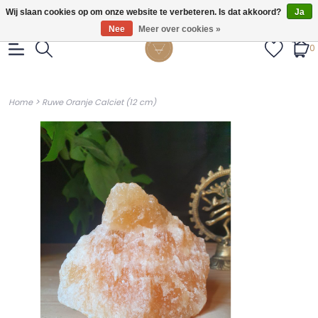
Gratis verzendig vanaf €55.
Wij slaan cookies op om onze website te verbeteren. Is dat akkoord?
Ja
Nee
Meer over cookies »
0
>
Home
Ruwe Oranje Calciet (12 cm)