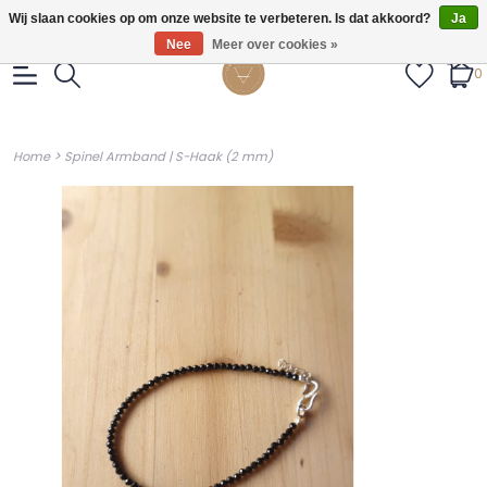
Gratis verzendig vanaf €55.
Wij slaan cookies op om onze website te verbeteren. Is dat akkoord?
Ja
Nee
Meer over cookies »
0
>
Home
Spinel Armband | S-Haak (2 mm)