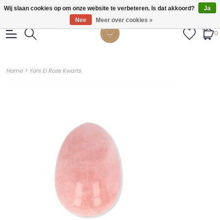
Gratis verzendig vanaf €55.
Wij slaan cookies op om onze website te verbeteren. Is dat akkoord?
Ja
Nee
Meer over cookies »
0
>
Home
Yoni Ei Roze Kwarts