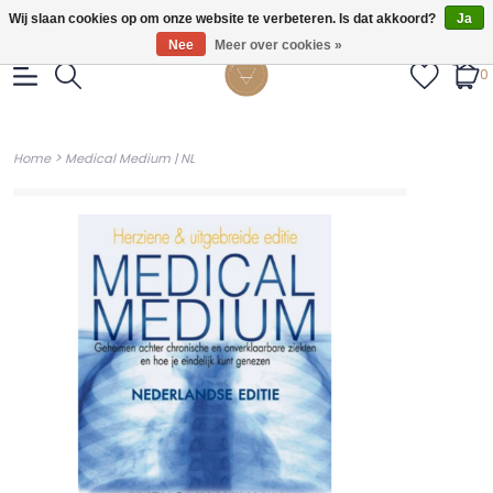
Gratis verzendig vanaf €55.
Wij slaan cookies op om onze website te verbeteren. Is dat akkoord?
Ja
Nee
Meer over cookies »
0
>
Home
Medical Medium | NL