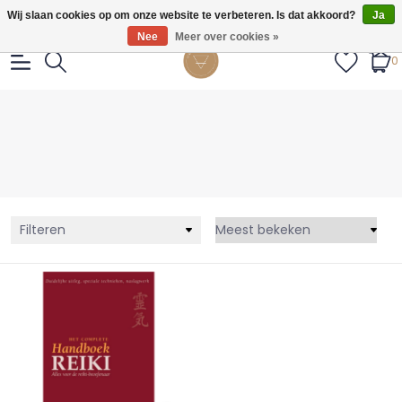
Gratis verzendig vanaf €55.
Wij slaan cookies op om onze website te verbeteren. Is dat akkoord?
Ja
Nee
Meer over cookies »
0
Filteren